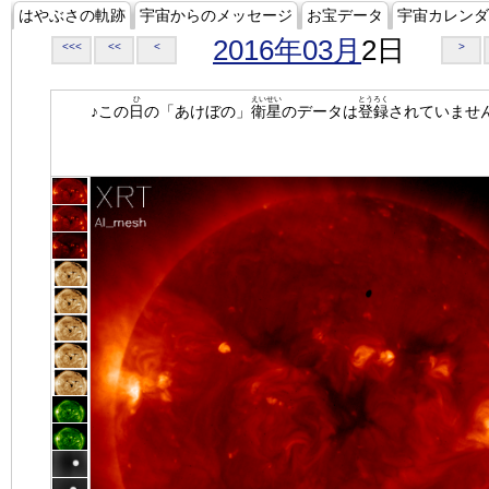
はやぶさの軌跡
宇宙からのメッセージ
お宝データ
宇宙カレンダ
2016年03月
2日
<<<
<<
<
>
ひ
えいせい
とうろく
♪この
日
の「あけぼの」
衛星
のデータは
登録
されていませ