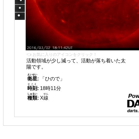
👈 お気に入りのアイコンをクリック！
活動領域が少し減って、活動が落ち着いた太
陽です。
えいせい
衛星
:
「ひので」
じこく
時刻
:
18時11分
しゅるい
せん
種類
:
X
線