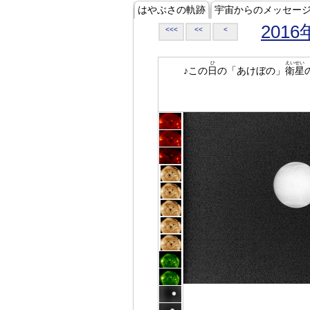
はやぶさの軌跡
宇宙からのメッセー
2016
<<<
<<
<
ひ
えいせい
♪この
日
の「あけぼの」
衛星