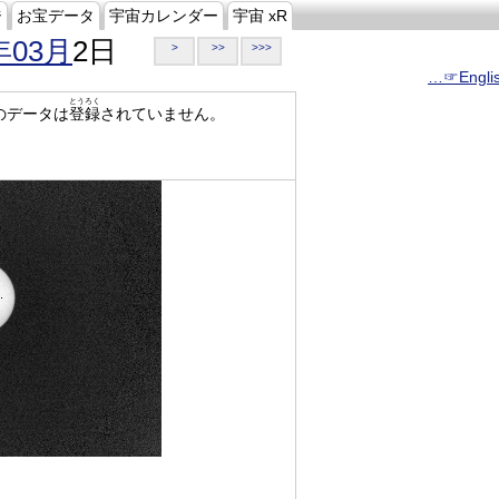
ジ
お宝データ
宇宙カレンダー
宇宙 xR
年03月
2日
>
>>
>>>
…☞Engli
とうろく
のデータは
登録
されていません。