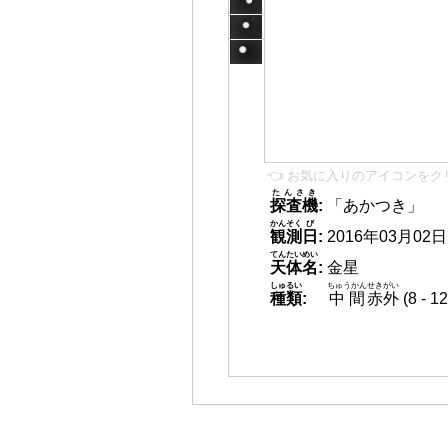
👈 お気に入りのアイコンをク
たんさき
探査機
:
「あかつき」
かんそく
び
観測
日
:
2016年03月02日 1
てんたいめい
天体名
:
金星
しゅるい
ちゅうかん
せきがい
種類
:
中間
赤外
(8 -