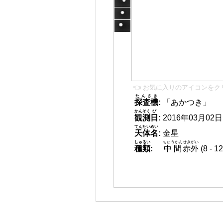
👈 お気に入りのアイコンをク
たんさき
探査機
:
「あかつき」
かんそく
び
観測
日
:
2016年03月02日 1
てんたいめい
天体名
:
金星
しゅるい
ちゅうかん
せきがい
種類
:
中間
赤外
(8 -