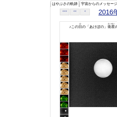
はやぶさの軌跡
宇宙からのメッセー
2016
<<<
<<
<
ひ
えいせい
♪この
日
の「あけぼの」
衛星