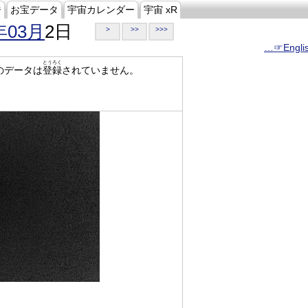
ジ
お宝データ
宇宙カレンダー
宇宙 xR
年03月
2日
>
>>
>>>
…☞Engli
とうろく
のデータは
登録
されていません。