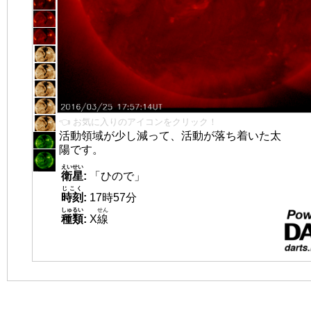
👈 お気に入りのアイコンをクリック！
活動領域が少し減って、活動が落ち着いた太
陽です。
えいせい
衛星
:
「ひので」
じこく
時刻
:
17時57分
しゅるい
せん
種類
:
X
線