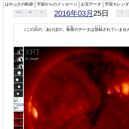
はやぶさの軌跡
宇宙からのメッセージ
お宝データ
宇宙カレンダ
2016年03月
25日
<<<
<<
<
>
ひ
えいせい
とうろく
♪この
日
の「あけぼの」
衛星
のデータは
登録
されていませ