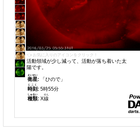
👈 お気に入りのアイコンをクリック！
活動領域が少し減って、活動が落ち着いた太
陽です。
えいせい
衛星
:
「ひので」
じこく
時刻
:
5時55分
しゅるい
せん
種類
:
X
線