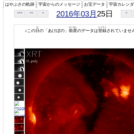
はやぶさの軌跡
宇宙からのメッセージ
お宝データ
宇宙カレンダ
2016年03月
25日
<<<
<<
<
>
ひ
えいせい
とうろく
♪この
日
の「あけぼの」
衛星
のデータは
登録
されていませ