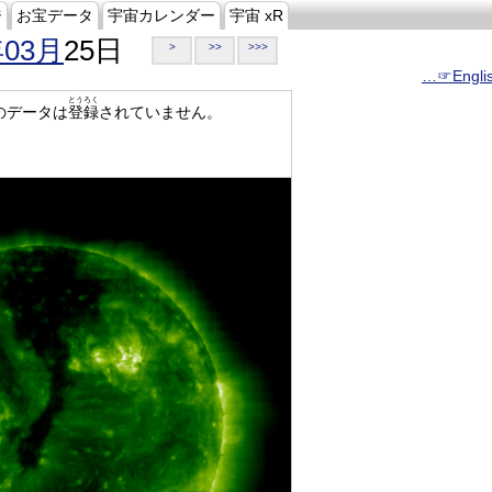
ジ
お宝データ
宇宙カレンダー
宇宙 xR
年03月
25日
>
>>
>>>
…☞Engli
とうろく
のデータは
登録
されていません。