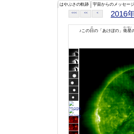
はやぶさの軌跡
宇宙からのメッセー
2016
<<<
<<
<
ひ
えいせい
♪この
日
の「あけぼの」
衛星