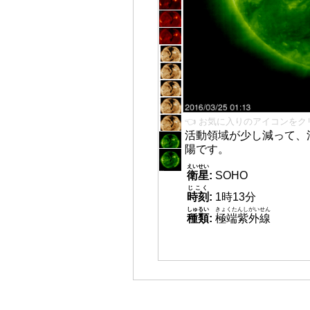
👈 お気に入りのアイコンをク
活動領域が少し減って、
陽です。
えいせい
衛星
:
SOHO
じこく
時刻
:
1時13分
しゅるい
きょくたんしがいせん
種類
:
極端紫外線