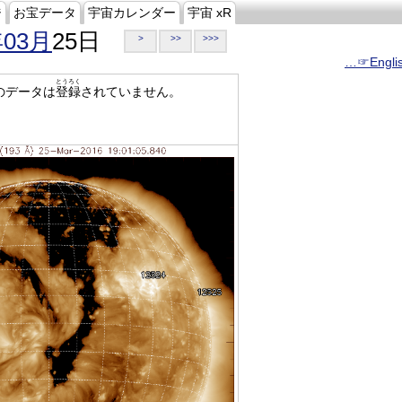
ジ
お宝データ
宇宙カレンダー
宇宙 xR
年03月
25日
>
>>
>>>
…☞Engli
とうろく
のデータは
登録
されていません。