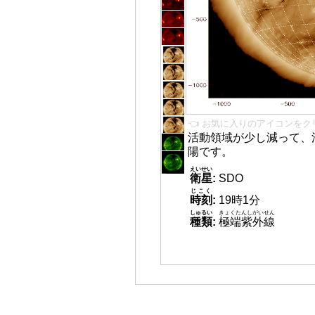
👈 お気に入りのアイコンをク
活動領域が少し減って、
陽です。
えいせい
衛星
:
SDO
じこく
時刻
:
19時1分
しゅるい
きょくたんしがいせん
種類
:
極端紫外線