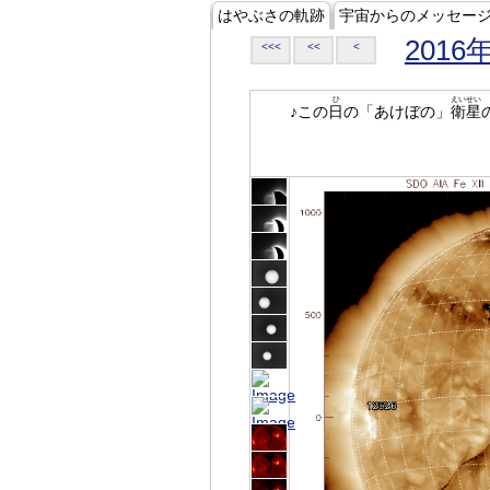
はやぶさの軌跡
宇宙からのメッセー
2016
<<<
<<
<
ひ
えいせい
♪この
日
の「あけぼの」
衛星