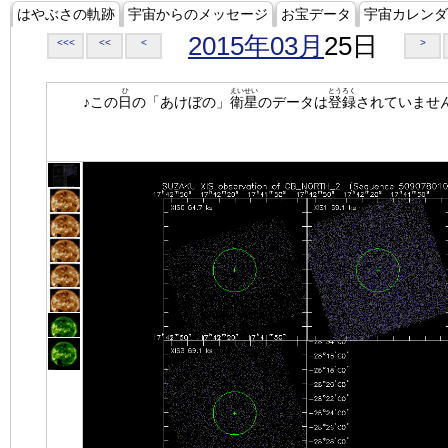
はやぶさの軌跡
宇宙からのメッセージ
お宝データ
宇宙カレンダ
2015年03月
25日
<<<
<<
<
>
ひ
えいせい
とうろく
♪この
日
の「あけぼの」
衛星
のデータは
登録
されていませ