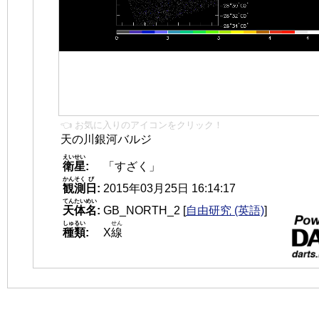
👈 お気に入りのアイコンをクリック！
天の川銀河バルジ
えいせい
衛星
:
「すざく」
かんそく
び
観測
日
:
2015年03月25日 16:14:17
てんたいめい
天体名
:
GB_NORTH_2
[
自由研究 (英語)
]
しゅるい
せん
種類
:
X
線