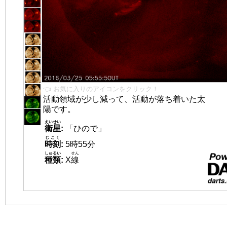
👈 お気に入りのアイコンをクリック！
活動領域が少し減って、活動が落ち着いた太
陽です。
えいせい
衛星
:
「ひので」
じこく
時刻
:
5時55分
しゅるい
せん
種類
:
X
線