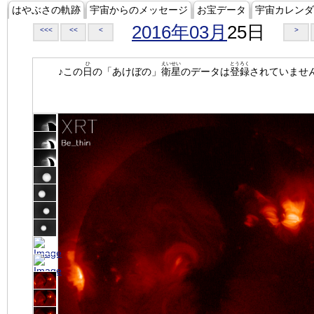
はやぶさの軌跡
宇宙からのメッセージ
お宝データ
宇宙カレンダ
2016年03月
25日
<<<
<<
<
>
ひ
えいせい
とうろく
♪この
日
の「あけぼの」
衛星
のデータは
登録
されていませ