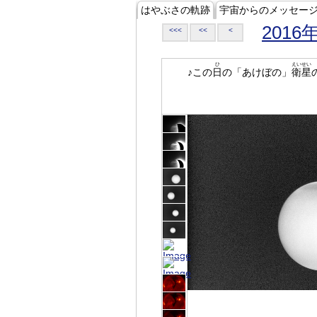
はやぶさの軌跡
宇宙からのメッセー
2016
<<<
<<
<
ひ
えいせい
♪この
日
の「あけぼの」
衛星