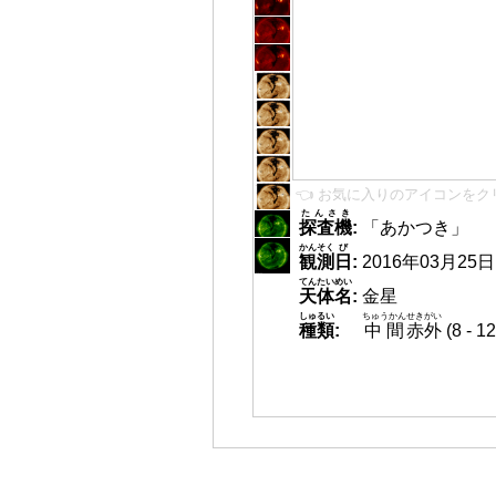
👈 お気に入りのアイコンをク
たんさき
探査機
:
「あかつき」
かんそく
び
観測
日
:
2016年03月25日 0
てんたいめい
天体名
:
金星
しゅるい
ちゅうかん
せきがい
種類
:
中間
赤外
(8 -