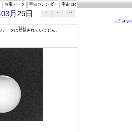
ジ
お宝データ
宇宙カレンダー
宇宙 xR
年03月
25日
>
>>
>>>
…☞Engli
とうろく
のデータは
登録
されていません。