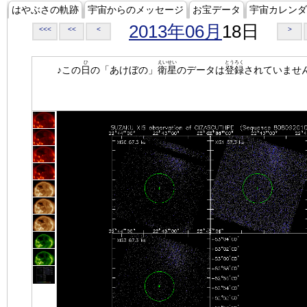
はやぶさの軌跡
宇宙からのメッセージ
お宝データ
宇宙カレンダ
2013年06月
18日
<<<
<<
<
>
ひ
えいせい
とうろく
♪この
日
の「あけぼの」
衛星
のデータは
登録
されていませ