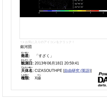
👈 お気に入りのアイコンをクリック！
銀河団
えいせい
衛星
:
「すざく」
かんそく
び
観測
日
:
2013年06月18日 20:59:41
てんたいめい
天体名
:
CIZASOUTHPE
[
自由研究 (英語)
]
しゅるい
せん
種類
:
X
線