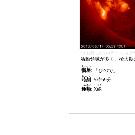
👈 お気に入りのアイコンをク
活動領域が多く、極大期
えいせい
衛星
:
「ひので」
じこく
時刻
:
5時59分
しゅるい
せん
種類
:
X
線