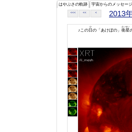
はやぶさの軌跡
宇宙からのメッセー
2013
<<<
<<
<
ひ
えいせい
♪この
日
の「あけぼの」
衛星