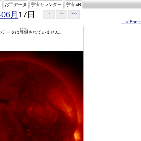
ジ
お宝データ
宇宙カレンダー
宇宙 xR
年06月
17日
>
>>
>>>
…☞Engli
とうろく
のデータは
登録
されていません。