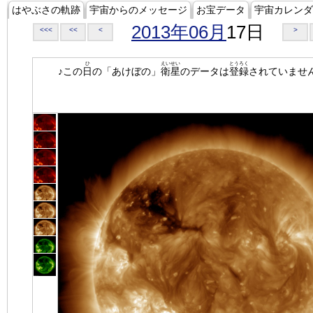
はやぶさの軌跡
宇宙からのメッセージ
お宝データ
宇宙カレンダ
2013年06月
17日
<<<
<<
<
>
ひ
えいせい
とうろく
♪この
日
の「あけぼの」
衛星
のデータは
登録
されていませ