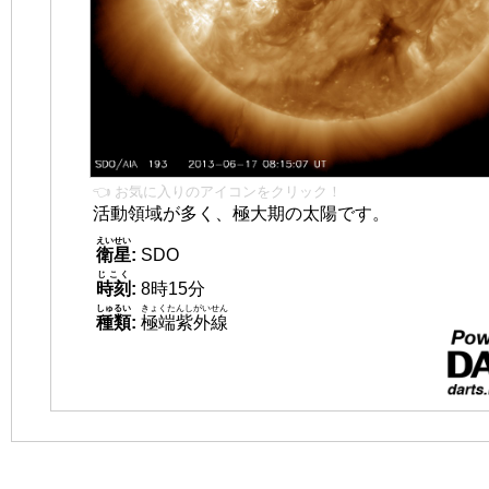
👈 お気に入りのアイコンをクリック！
活動領域が多く、極大期の太陽です。
えいせい
衛星
:
SDO
じこく
時刻
:
8時15分
しゅるい
きょくたんしがいせん
種類
:
極端紫外線