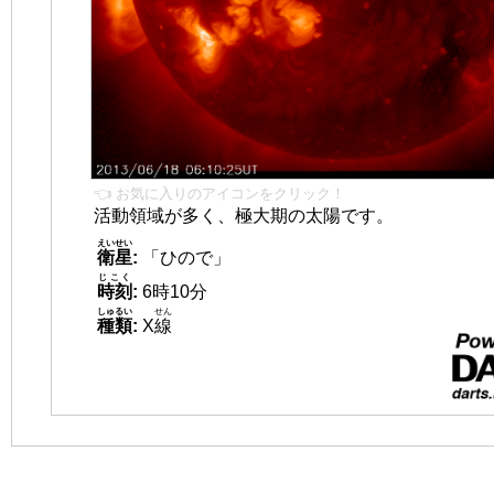
👈 お気に入りのアイコンをクリック！
活動領域が多く、極大期の太陽です。
えいせい
衛星
:
「ひので」
じこく
時刻
:
6時10分
しゅるい
せん
種類
:
X
線