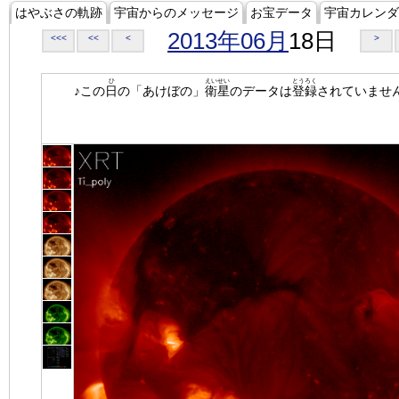
はやぶさの軌跡
宇宙からのメッセージ
お宝データ
宇宙カレンダ
2013年06月
18日
<<<
<<
<
>
ひ
えいせい
とうろく
♪この
日
の「あけぼの」
衛星
のデータは
登録
されていませ