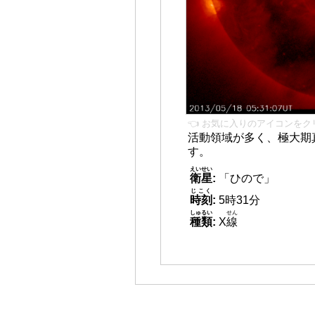
👈 お気に入りのアイコンをク
活動領域が多く、極大期
す。
えいせい
衛星
:
「ひので」
じこく
時刻
:
5時31分
しゅるい
せん
種類
:
X
線