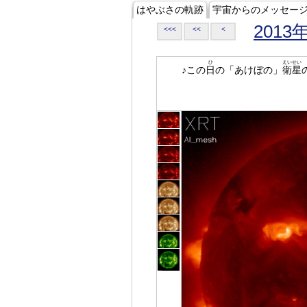
はやぶさの軌跡
宇宙からのメッセー
2013
<<<
<<
<
ひ
えいせい
♪この
日
の「あけぼの」
衛星