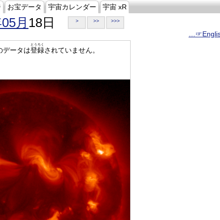
ジ
お宝データ
宇宙カレンダー
宇宙 xR
年05月
18日
>
>>
>>>
…☞Engli
とうろく
のデータは
登録
されていません。