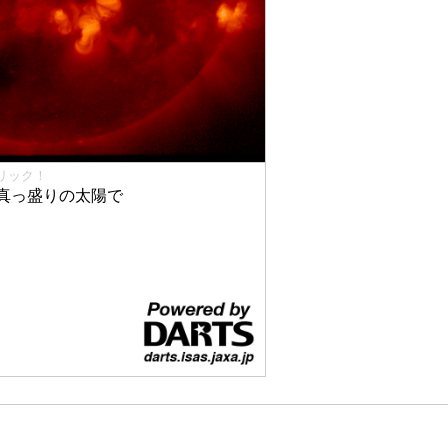
リック！
真っ盛りの太陽で