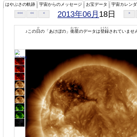
はやぶさの軌跡
宇宙からのメッセージ
お宝データ
宇宙カレンダ
2013年06月
18日
<<<
<<
<
>
ひ
えいせい
とうろく
♪この
日
の「あけぼの」
衛星
のデータは
登録
されていませ