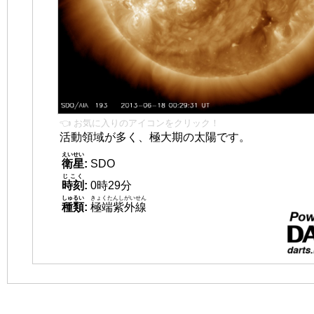
👈 お気に入りのアイコンをクリック！
活動領域が多く、極大期の太陽です。
えいせい
衛星
:
SDO
じこく
時刻
:
0時29分
しゅるい
きょくたんしがいせん
種類
:
極端紫外線