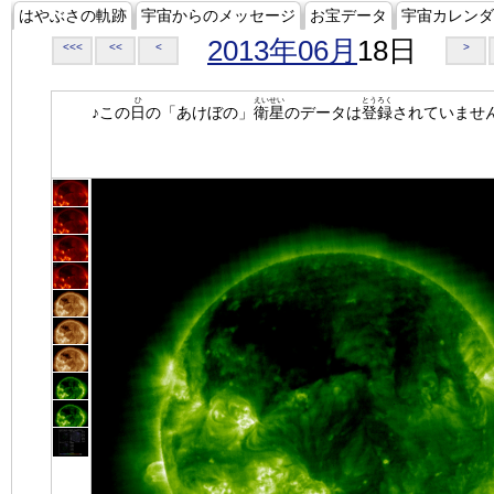
はやぶさの軌跡
宇宙からのメッセージ
お宝データ
宇宙カレンダ
2013年06月
18日
<<<
<<
<
>
ひ
えいせい
とうろく
♪この
日
の「あけぼの」
衛星
のデータは
登録
されていませ