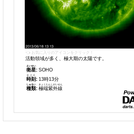
👈 お気に入りのアイコンをクリック！
活動領域が多く、極大期の太陽です。
えいせい
衛星
:
SOHO
じこく
時刻
:
13時13分
しゅるい
きょくたんしがいせん
種類
:
極端紫外線