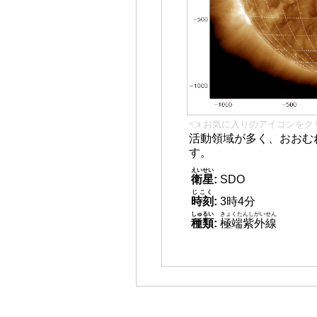
👈 お気に入りのアイコンをク
活動領域が多く、おおむ
す。
えいせい
衛星
:
SDO
じこく
時刻
:
3時4分
しゅるい
きょくたんしがいせん
種類
:
極端紫外線