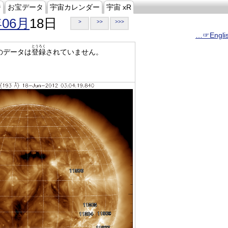
ジ
お宝データ
宇宙カレンダー
宇宙 xR
年06月
18日
>
>>
>>>
…☞Engli
とうろく
のデータは
登録
されていません。