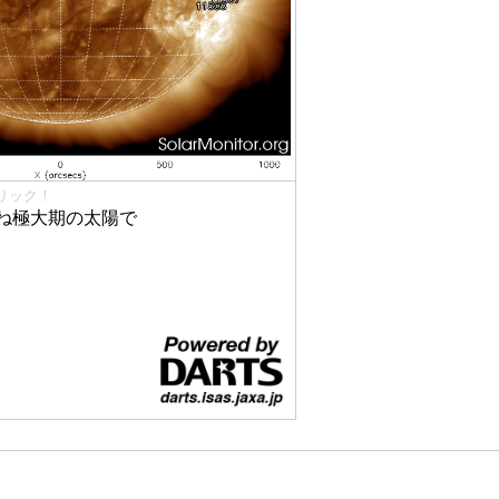
リック！
ね極大期の太陽で