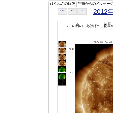
はやぶさの軌跡
宇宙からのメッセー
2012
<<<
<<
<
ひ
えいせい
♪この
日
の「あけぼの」
衛星