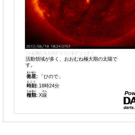
👈 お気に入りのアイコンをクリック！
活動領域が多く、おおむね極大期の太陽で
す。
えいせい
衛星
:
「ひので」
じこく
時刻
:
18時24分
しゅるい
せん
種類
:
X
線