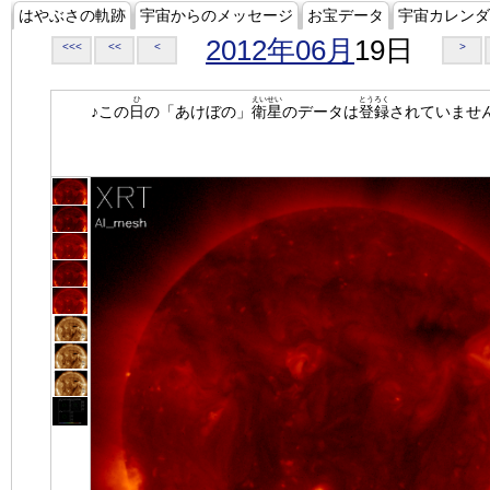
はやぶさの軌跡
宇宙からのメッセージ
お宝データ
宇宙カレンダ
2012年06月
19日
<<<
<<
<
>
ひ
えいせい
とうろく
♪この
日
の「あけぼの」
衛星
のデータは
登録
されていませ