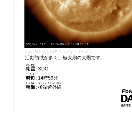
👈 お気に入りのアイコンをクリック！
活動領域が多く、極大期の太陽です。
えいせい
衛星
:
SDO
じこく
時刻
:
14時59分
しゅるい
きょくたんしがいせん
種類
:
極端紫外線