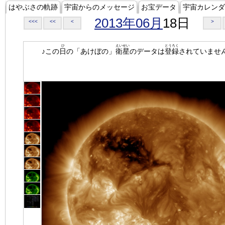
はやぶさの軌跡
宇宙からのメッセージ
お宝データ
宇宙カレンダ
2013年06月
18日
<<<
<<
<
>
ひ
えいせい
とうろく
♪この
日
の「あけぼの」
衛星
のデータは
登録
されていませ