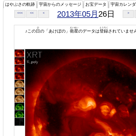
はやぶさの軌跡
宇宙からのメッセージ
お宝データ
宇宙カレンダ
2013年05月
26日
<<<
<<
<
>
ひ
えいせい
とうろく
♪この
日
の「あけぼの」
衛星
のデータは
登録
されていませ