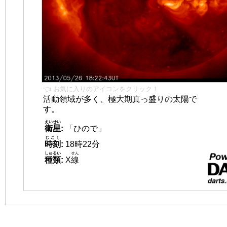
👈 お気に入りのアイコンをクリック！
活動領域が多く、極大期真っ盛りの太陽で
す。
えいせい
衛星
:
「ひので」
じこく
時刻
:
18時22分
しゅるい
せん
種類
:
X
線