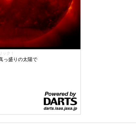
リック！
真っ盛りの太陽で