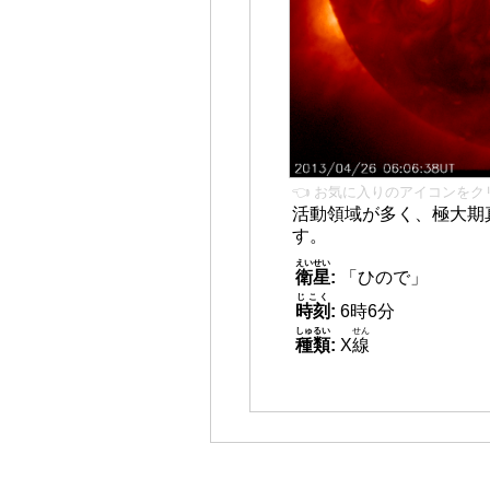
👈 お気に入りのアイコンをク
活動領域が多く、極大期
す。
えいせい
衛星
:
「ひので」
じこく
時刻
:
6時6分
しゅるい
せん
種類
:
X
線