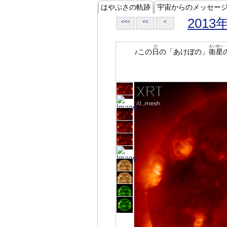
はやぶさの軌跡
宇宙からのメッセー
2013
<<<
<<
<
ひ
えいせい
♪この
日
の「あけぼの」
衛星