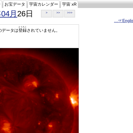
ジ
お宝データ
宇宙カレンダー
宇宙 xR
年04月
26日
>
>>
>>>
…☞Engli
とうろく
のデータは
登録
されていません。