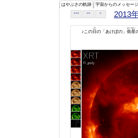
はやぶさの軌跡
宇宙からのメッセー
2013
<<<
<<
<
ひ
えいせい
♪この
日
の「あけぼの」
衛星