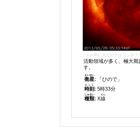
👈 お気に入りのアイコンをク
活動領域が多く、極大期
す。
えいせい
衛星
:
「ひので」
じこく
時刻
:
5時33分
しゅるい
せん
種類
:
X
線