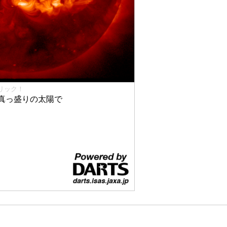
リック！
真っ盛りの太陽で