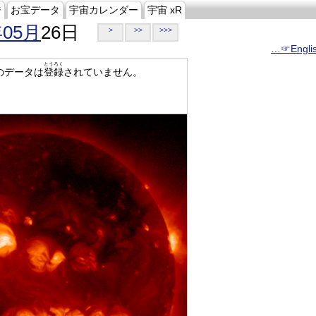
ジ
お宝データ
宇宙カレンダー
宇宙 xR
年05月
26日
>
>>
>>>
…☞Engli
とうろく
のデータは
登録
されていません。