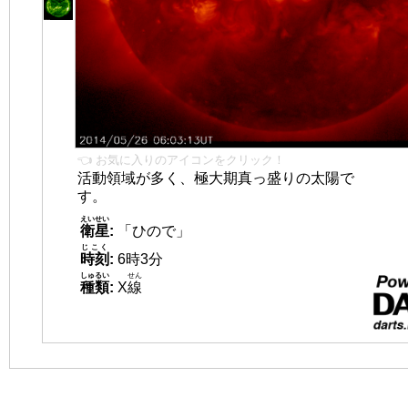
👈 お気に入りのアイコンをクリック！
活動領域が多く、極大期真っ盛りの太陽で
す。
えいせい
衛星
:
「ひので」
じこく
時刻
:
6時3分
しゅるい
せん
種類
:
X
線