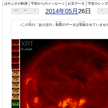
はやぶさの軌跡
宇宙からのメッセージ
お宝データ
宇宙カレンダ
2014年05月
26日
<<<
<<
<
>
ひ
えいせい
とうろく
♪この
日
の「あけぼの」
衛星
のデータは
登録
されていませ