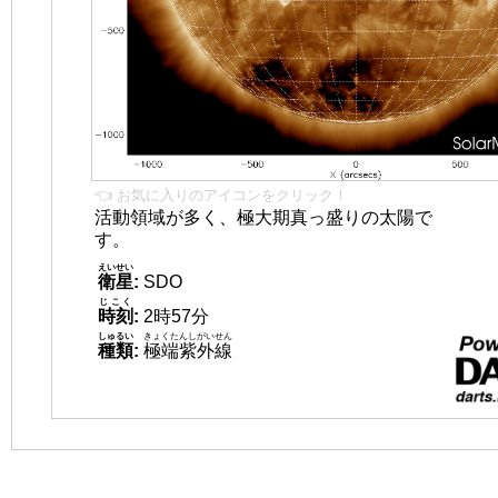
👈 お気に入りのアイコンをクリック！
活動領域が多く、極大期真っ盛りの太陽で
す。
えいせい
衛星
:
SDO
じこく
時刻
:
2時57分
しゅるい
きょくたんしがいせん
種類
:
極端紫外線