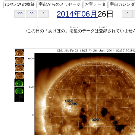
はやぶさの軌跡
宇宙からのメッセージ
お宝データ
宇宙カレンダ
2014年06月
26日
<<<
<<
<
>
ひ
えいせい
とうろく
♪この
日
の「あけぼの」
衛星
のデータは
登録
されていませ