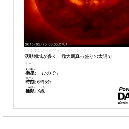
👈 お気に入りのアイコンをクリック！
活動領域が多く、極大期真っ盛りの太陽で
す。
えいせい
衛星
:
「ひので」
じこく
時刻
:
6時5分
しゅるい
せん
種類
:
X
線