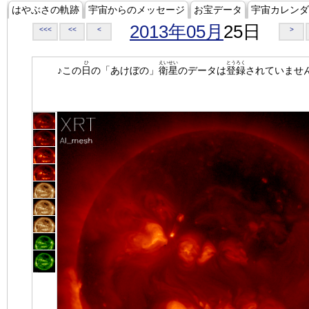
はやぶさの軌跡
宇宙からのメッセージ
お宝データ
宇宙カレンダ
2013年05月
25日
<<<
<<
<
>
ひ
えいせい
とうろく
♪この
日
の「あけぼの」
衛星
のデータは
登録
されていませ