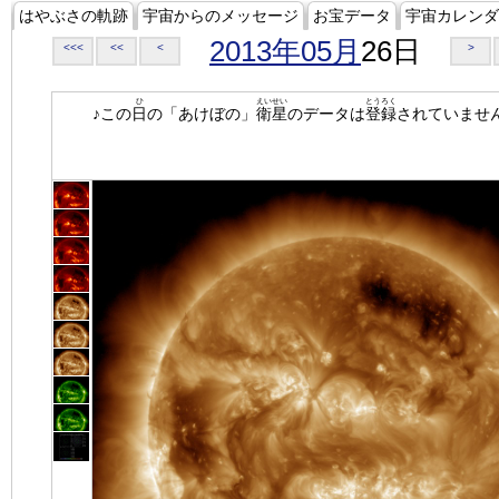
はやぶさの軌跡
宇宙からのメッセージ
お宝データ
宇宙カレンダ
2013年05月
26日
<<<
<<
<
>
ひ
えいせい
とうろく
♪この
日
の「あけぼの」
衛星
のデータは
登録
されていませ