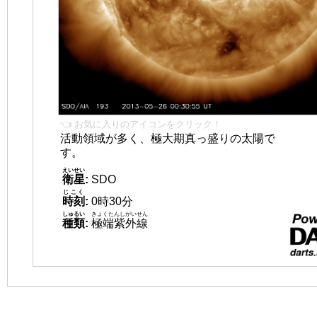
👈 お気に入りのアイコンをクリック！
活動領域が多く、極大期真っ盛りの太陽で
す。
えいせい
衛星
:
SDO
じこく
時刻
:
0時30分
しゅるい
きょくたんしがいせん
種類
:
極端紫外線