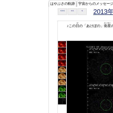
はやぶさの軌跡
宇宙からのメッセー
2013
<<<
<<
<
ひ
えいせい
♪この
日
の「あけぼの」
衛星