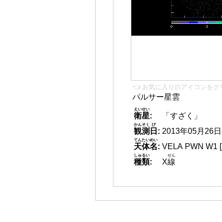
👈 お気に入りのアイコンをク
パルサー星雲
えいせい
衛星
:
「すざく」
かんそく
び
観測
日
:
2013年05月26日 1
てんたいめい
天体名
:
VELA PWN W1
[
しゅるい
せん
種類
:
X
線