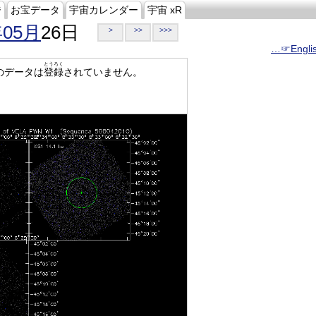
ジ
お宝データ
宇宙カレンダー
宇宙 xR
年05月
26日
>
>>
>>>
…☞Engli
とうろく
のデータは
登録
されていません。