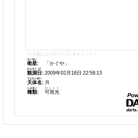
👈 お気に入りのアイコンをクリック！
えいせい
衛星
:
「かぐや」
かんそく
び
観測
日
:
2009年02月18日 22:58:13
てんたいめい
天体名
:
月
しゅるい
かしこう
種類
:
可視光