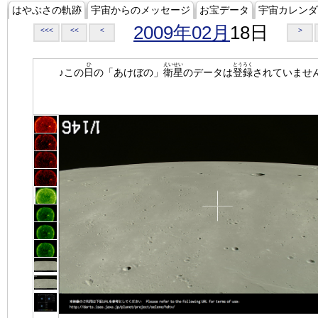
はやぶさの軌跡
宇宙からのメッセージ
お宝データ
宇宙カレンダ
2009年02月
18日
<<<
<<
<
>
ひ
えいせい
とうろく
♪この
日
の「あけぼの」
衛星
のデータは
登録
されていませ