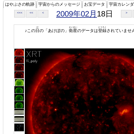
はやぶさの軌跡
宇宙からのメッセージ
お宝データ
宇宙カレンダ
2009年02月
18日
<<<
<<
<
>
ひ
えいせい
とうろく
♪この
日
の「あけぼの」
衛星
のデータは
登録
されていませ