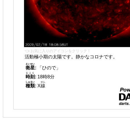
👈 お気に入りのアイコンをクリック！
活動極小期の太陽です。静かなコロナです。
えいせい
衛星
:
「ひので」
じこく
時刻
:
18時8分
しゅるい
せん
種類
:
X
線