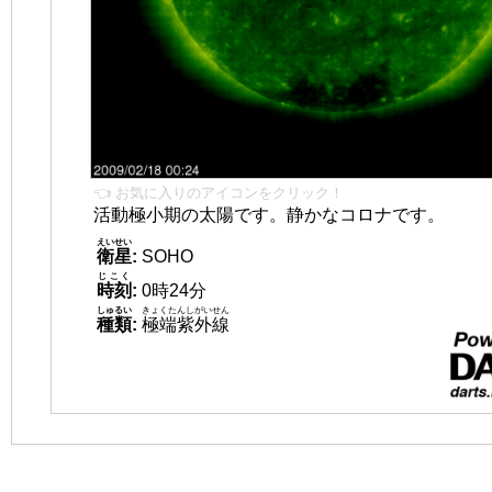
👈 お気に入りのアイコンをクリック！
活動極小期の太陽です。静かなコロナです。
えいせい
衛星
:
SOHO
じこく
時刻
:
0時24分
しゅるい
きょくたんしがいせん
種類
:
極端紫外線