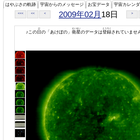
はやぶさの軌跡
宇宙からのメッセージ
お宝データ
宇宙カレンダ
2009年02月
18日
<<<
<<
<
>
ひ
えいせい
とうろく
♪この
日
の「あけぼの」
衛星
のデータは
登録
されていませ