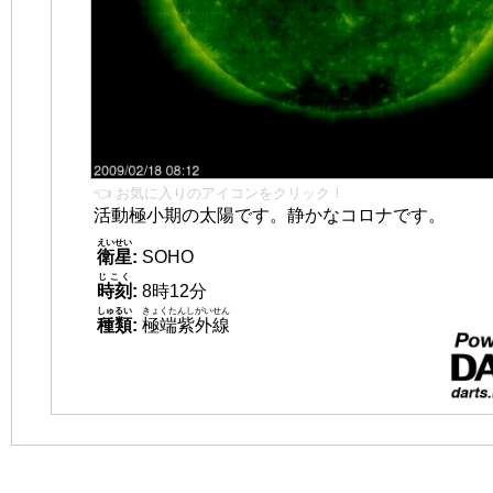
👈 お気に入りのアイコンをクリック！
活動極小期の太陽です。静かなコロナです。
えいせい
衛星
:
SOHO
じこく
時刻
:
8時12分
しゅるい
きょくたんしがいせん
種類
:
極端紫外線