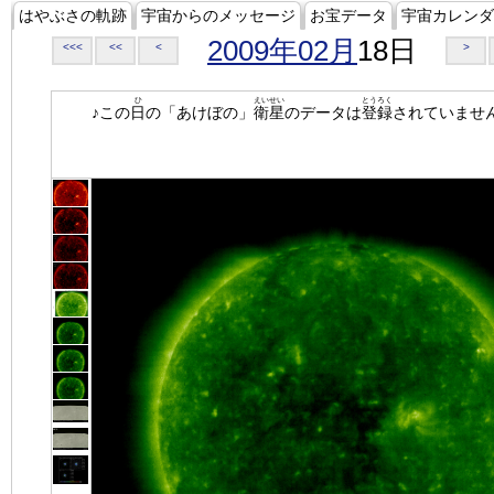
はやぶさの軌跡
宇宙からのメッセージ
お宝データ
宇宙カレンダ
2009年02月
18日
<<<
<<
<
>
ひ
えいせい
とうろく
♪この
日
の「あけぼの」
衛星
のデータは
登録
されていませ