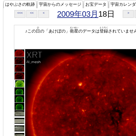
はやぶさの軌跡
宇宙からのメッセージ
お宝データ
宇宙カレンダ
2009年03月
18日
<<<
<<
<
>
ひ
えいせい
とうろく
♪この
日
の「あけぼの」
衛星
のデータは
登録
されていませ