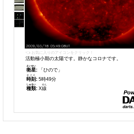
👈 お気に入りのアイコンをクリック！
活動極小期の太陽です。静かなコロナです。
えいせい
衛星
:
「ひので」
じこく
時刻
:
5時49分
しゅるい
せん
種類
:
X
線