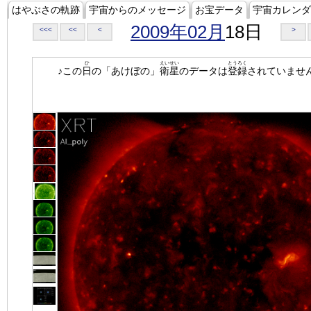
はやぶさの軌跡
宇宙からのメッセージ
お宝データ
宇宙カレンダ
2009年02月
18日
<<<
<<
<
>
ひ
えいせい
とうろく
♪この
日
の「あけぼの」
衛星
のデータは
登録
されていませ