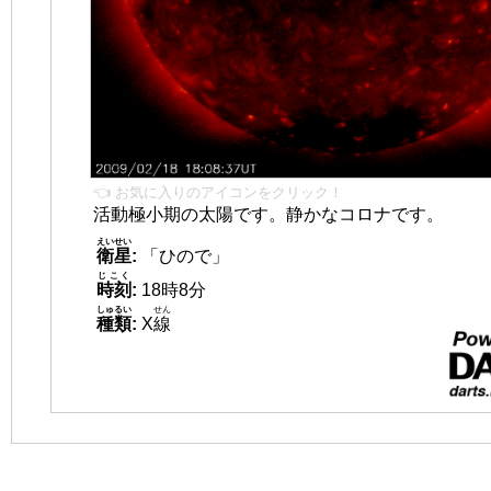
👈 お気に入りのアイコンをクリック！
活動極小期の太陽です。静かなコロナです。
えいせい
衛星
:
「ひので」
じこく
時刻
:
18時8分
しゅるい
せん
種類
:
X
線