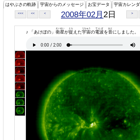
はやぶさの軌跡
宇宙からのメッセージ
お宝データ
宇宙カレンダ
2008年02月
2日
<<<
<<
<
>
えいせい
とら
うちゅう
でんぱ
おと
♪ 「あけぼの」
衛星
が
捉
えた
宇宙
の
電波
を
音
にしました。