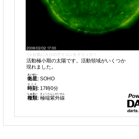
👈 お気に入りのアイコンをクリック！
活動極小期の太陽です。活動領域がいくつか
現れました。
えいせい
衛星
:
SOHO
じこく
時刻
:
17時0分
しゅるい
きょくたんしがいせん
種類
:
極端紫外線