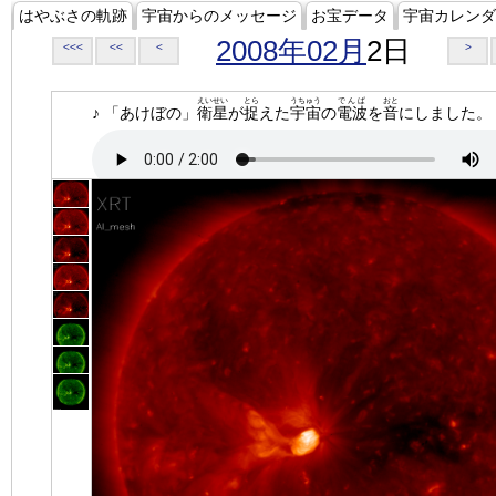
はやぶさの軌跡
宇宙からのメッセージ
お宝データ
宇宙カレンダ
2008年02月
2日
<<<
<<
<
>
えいせい
とら
うちゅう
でんぱ
おと
♪ 「あけぼの」
衛星
が
捉
えた
宇宙
の
電波
を
音
にしました。