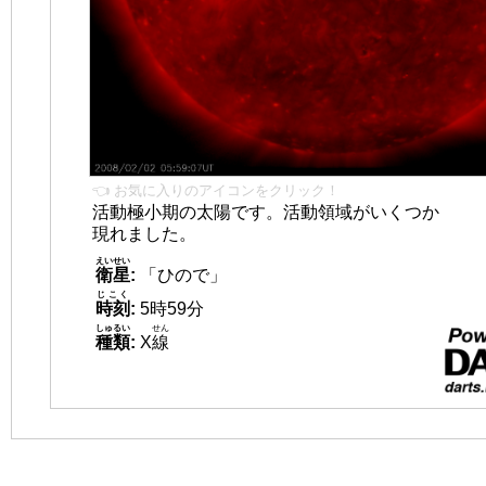
👈 お気に入りのアイコンをクリック！
活動極小期の太陽です。活動領域がいくつか
現れました。
えいせい
衛星
:
「ひので」
じこく
時刻
:
5時59分
しゅるい
せん
種類
:
X
線