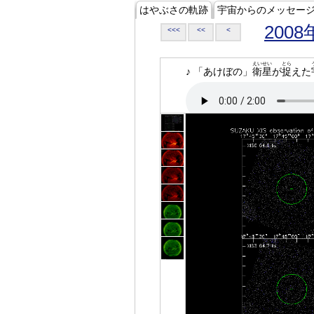
はやぶさの軌跡
宇宙からのメッセー
2008
<<<
<<
<
えいせい
とら
♪ 「あけぼの」
衛星
が
捉
えた