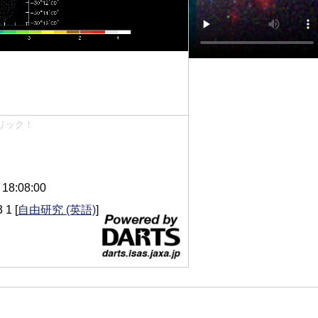
リック！
8:08:00
 1
[
自由研究 (英語)
]