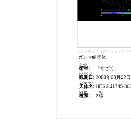
👈 お気に入りのアイコンをク
ガンマ線天体
えいせい
衛星
:
「すざく」
かんそく
び
観測
日
:
2008年03月02日 1
てんたいめい
天体名
:
HESS J1745-303
しゅるい
せん
種類
:
X
線