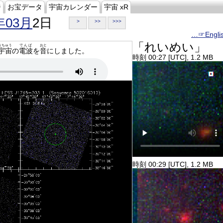
ジ
お宝データ
宇宙カレンダー
宇宙 xR
年03月
2日
>
>>
>>>
…☞Engli
「れいめい」
うちゅう
でんぱ
おと
宇宙
の
電波
を
音
にしました。
時刻 00:27 [UTC], 1.2 MB
時刻 00:29 [UTC], 1.2 MB