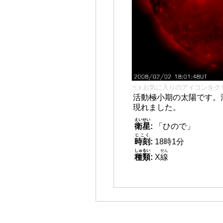
👈 お気に入りのアイコンをク
活動極小期の太陽です。
現れました。
えいせい
衛星
:
「ひので」
じこく
時刻
:
18時1分
しゅるい
せん
種類
:
X
線