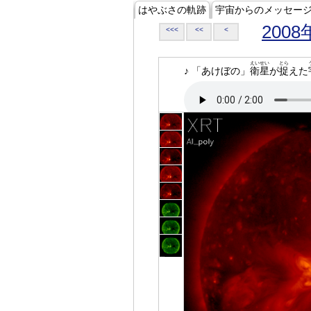
はやぶさの軌跡
宇宙からのメッセー
2008
<<<
<<
<
えいせい
とら
♪ 「あけぼの」
衛星
が
捉
えた