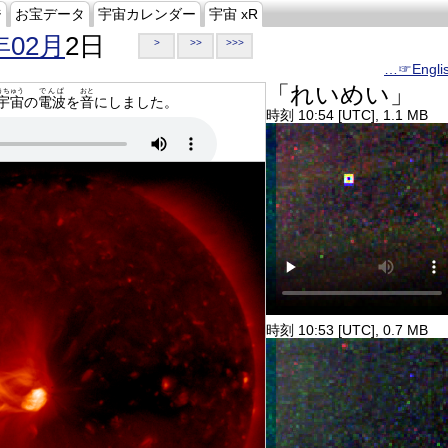
ジ
お宝データ
宇宙カレンダー
宇宙 xR
年02月
2日
>
>>
>>>
…☞Engli
「れいめい」
うちゅう
でんぱ
おと
宇宙
の
電波
を
音
にしました。
時刻 10:54 [UTC], 1.1 MB
時刻 10:53 [UTC], 0.7 MB