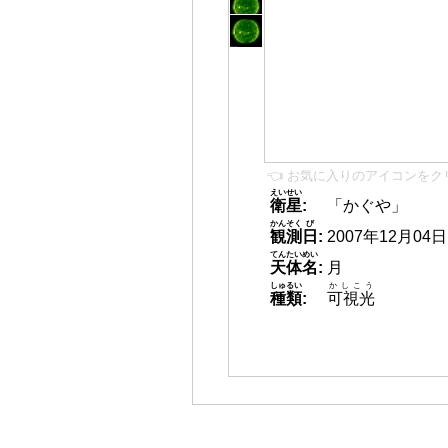
👈 お気に入りのアイコンをク
えいせい
衛星
:
「かぐや」
かんそく
び
観測
日
:
2007年12月04日 1
てんたいめい
天体名
:
月
しゅるい
かしこう
種類
:
可視光