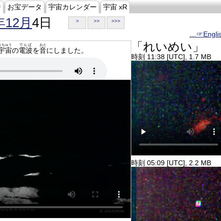
ジ
お宝データ
宇宙カレンダー
宇宙 xR
年12月
4日
>
>>
>>>
…☞Engli
「れいめい」
うちゅう
でんぱ
おと
宇宙
の
電波
を
音
にしました。
時刻 11:38 [UTC], 1.7 MB
時刻 05:09 [UTC], 2.2 MB