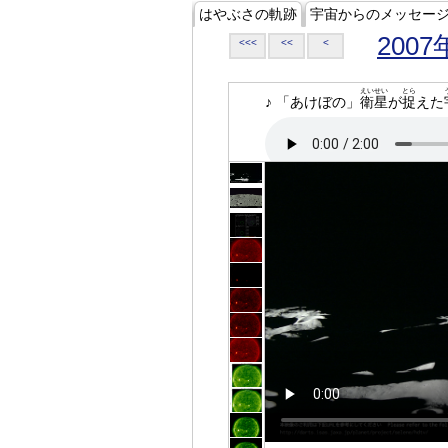
はやぶさの軌跡
宇宙からのメッセー
2007
<<<
<<
<
えいせい
とら
♪ 「あけぼの」
衛星
が
捉
えた