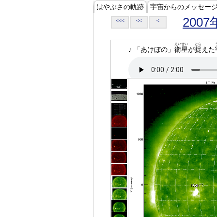
はやぶさの軌跡
宇宙からのメッセー
2007
<<<
<<
<
えいせい
とら
♪ 「あけぼの」
衛星
が
捉
えた