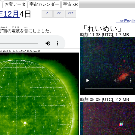
ジ
お宝データ
宇宙カレンダー
宇宙 xR
年12月
4日
>
>>
>>>
…☞Engli
「れいめい」
うちゅう
でんぱ
おと
宇宙
の
電波
を
音
にしました。
時刻 11:38 [UTC], 1.7 MB
時刻 05:09 [UTC], 2.2 MB