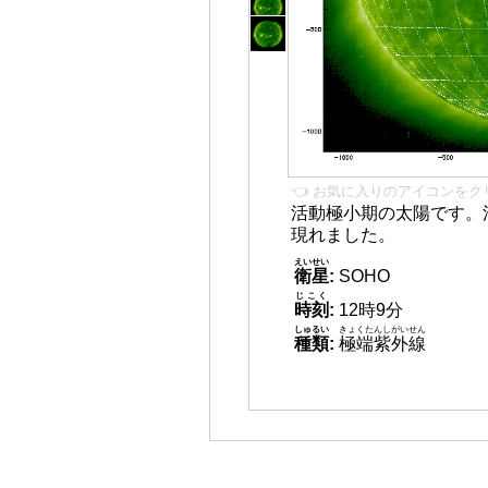
👈 お気に入りのアイコンをク
活動極小期の太陽です。
現れました。
えいせい
衛星
:
SOHO
じこく
時刻
:
12時9分
しゅるい
きょくたんしがいせん
種類
:
極端紫外線