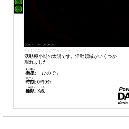
👈 お気に入りのアイコンをクリック！
活動極小期の太陽です。活動領域がいくつか
現れました。
えいせい
衛星
:
「ひので」
じこく
時刻
:
0時9分
しゅるい
せん
種類
:
X
線