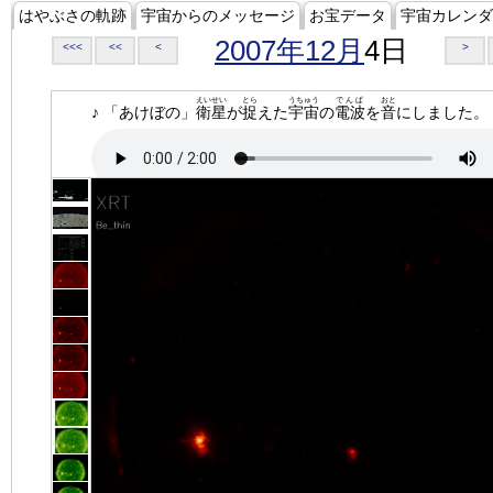
はやぶさの軌跡
宇宙からのメッセージ
お宝データ
宇宙カレンダ
2007年12月
4日
<<<
<<
<
>
えいせい
とら
うちゅう
でんぱ
おと
♪ 「あけぼの」
衛星
が
捉
えた
宇宙
の
電波
を
音
にしました。