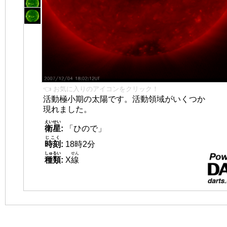
👈 お気に入りのアイコンをクリック！
活動極小期の太陽です。活動領域がいくつか
現れました。
えいせい
衛星
:
「ひので」
じこく
時刻
:
18時2分
しゅるい
せん
種類
:
X
線