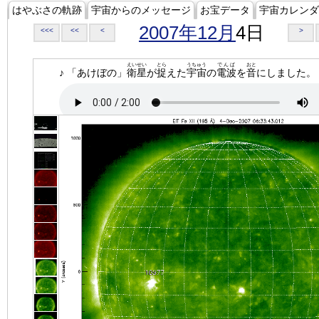
はやぶさの軌跡
宇宙からのメッセージ
お宝データ
宇宙カレンダ
2007年12月
4日
<<<
<<
<
>
えいせい
とら
うちゅう
でんぱ
おと
♪ 「あけぼの」
衛星
が
捉
えた
宇宙
の
電波
を
音
にしました。