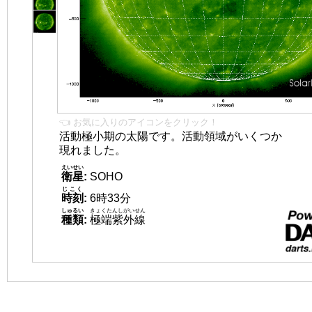
👈 お気に入りのアイコンをクリック！
活動極小期の太陽です。活動領域がいくつか
現れました。
えいせい
衛星
:
SOHO
じこく
時刻
:
6時33分
しゅるい
きょくたんしがいせん
種類
:
極端紫外線