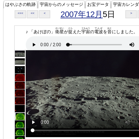
はやぶさの軌跡
宇宙からのメッセージ
お宝データ
宇宙カレンダ
2007年12月
5日
<<<
<<
<
>
えいせい
とら
うちゅう
でんぱ
おと
♪ 「あけぼの」
衛星
が
捉
えた
宇宙
の
電波
を
音
にしました。