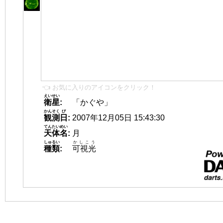
👈 お気に入りのアイコンをクリック！
えいせい
衛星
:
「かぐや」
かんそく
び
観測
日
:
2007年12月05日 15:43:30
てんたいめい
天体名
:
月
しゅるい
かしこう
種類
:
可視光