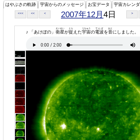
はやぶさの軌跡
宇宙からのメッセージ
お宝データ
宇宙カレンダ
2007年12月
4日
<<<
<<
<
>
えいせい
とら
うちゅう
でんぱ
おと
♪ 「あけぼの」
衛星
が
捉
えた
宇宙
の
電波
を
音
にしました。