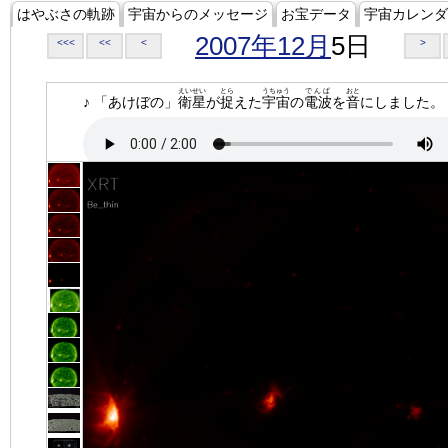
はやぶさの軌跡
宇宙からのメッセージ
お宝データ
宇宙カレンダ
2007年12月
5日
<<<
<<
<
>
えいせい
とら
うちゅう
でんぱ
おと
♪ 「あけぼの」
衛星
が
捉
えた
宇宙
の
電波
を
音
にしました。