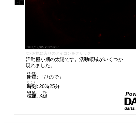
👈 お気に入りのアイコンをクリック！
活動極小期の太陽です。活動領域がいくつか
現れました。
えいせい
衛星
:
「ひので」
じこく
時刻
:
20時25分
しゅるい
せん
種類
:
X
線