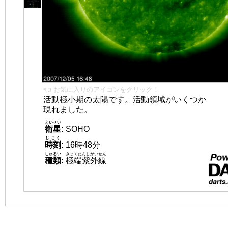
👈 お気に入りのアイコンをクリック！
活動極小期の太陽です。活動領域がいくつか
現れました。
えいせい
衛星
:
SOHO
じこく
時刻
:
16時48分
しゅるい
きょくたんしがいせん
種類
:
極端紫外線