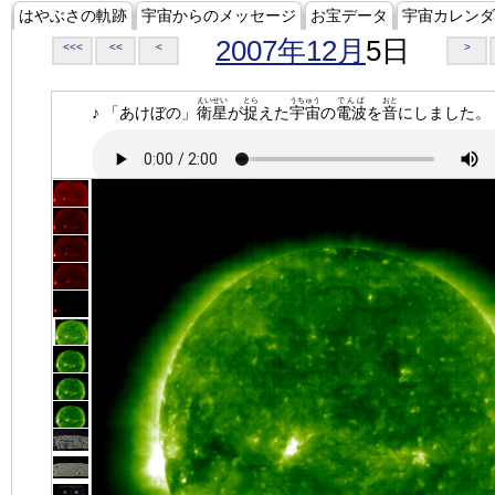
はやぶさの軌跡
宇宙からのメッセージ
お宝データ
宇宙カレンダ
2007年12月
5日
<<<
<<
<
>
えいせい
とら
うちゅう
でんぱ
おと
♪ 「あけぼの」
衛星
が
捉
えた
宇宙
の
電波
を
音
にしました。