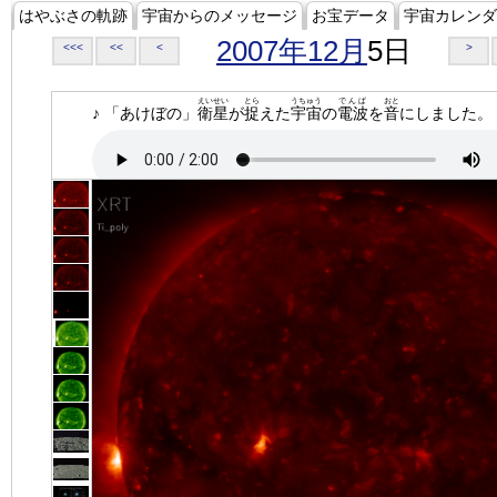
はやぶさの軌跡
宇宙からのメッセージ
お宝データ
宇宙カレンダ
2007年12月
5日
<<<
<<
<
>
えいせい
とら
うちゅう
でんぱ
おと
♪ 「あけぼの」
衛星
が
捉
えた
宇宙
の
電波
を
音
にしました。