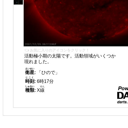
👈 お気に入りのアイコンをクリック！
活動極小期の太陽です。活動領域がいくつか
現れました。
えいせい
衛星
:
「ひので」
じこく
時刻
:
6時17分
しゅるい
せん
種類
:
X
線