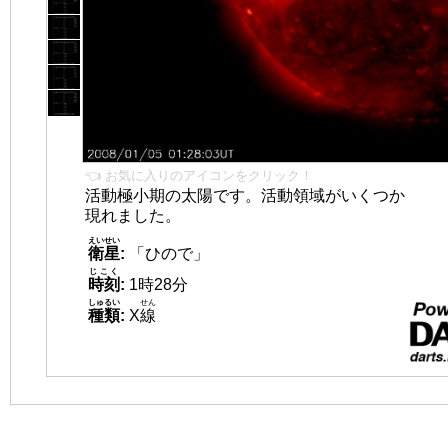
👈 お気に入りのアイコンをクリック！
活動極小期の太陽です。活動領域がいくつか
現れました。
えいせい
衛星
:
「ひので」
じこく
時刻
:
1時28分
しゅるい
せん
種類
:
X
線