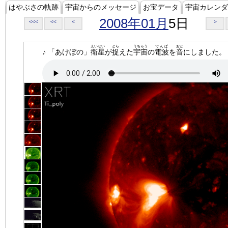
はやぶさの軌跡
宇宙からのメッセージ
お宝データ
宇宙カレンダ
2008年01月
5日
<<<
<<
<
>
えいせい
とら
うちゅう
でんぱ
おと
♪ 「あけぼの」
衛星
が
捉
えた
宇宙
の
電波
を
音
にしました。