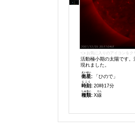
👈 お気に入りのアイコンをク
活動極小期の太陽です。
現れました。
えいせい
衛星
:
「ひので」
じこく
時刻
:
20時17分
しゅるい
せん
種類
:
X
線