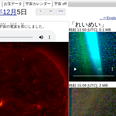
ジ
お宝データ
宇宙カレンダー
宇宙 xR
年12月
5日
>
>>
>>>
…☞Engli
「れいめい」
うちゅう
でんぱ
おと
宇宙
の
電波
を
音
にしました。
時刻 11:50 [UTC], 0.1 MB
時刻 15:08 [UTC], 2 MB