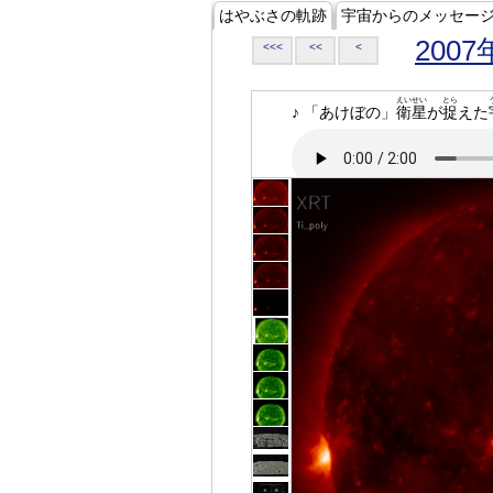
はやぶさの軌跡
宇宙からのメッセー
2007
<<<
<<
<
えいせい
とら
♪ 「あけぼの」
衛星
が
捉
えた